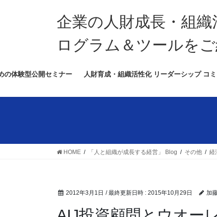
コ
ナ
ン
ビ
企業の人財成長・組織
テ
ゲ
ン
ー
ログラム＆ツールをご
ツ
シ
へ
ョ
めの体験型公開セミナー
人財育成・組織活性化 リーダーシップ コミ
ス
ン
キ
に
ッ
移
プ
動
HOME
「人と組織が成長する経営」 Blog
その他
経
2012年3月1日
/ 最終更新日時 :
2015年10月29日
加
AIJ投資顧問とウオ