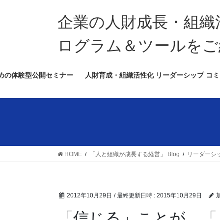
コ
ナ
ン
ビ
企業の人財成長・組織
テ
ゲ
ン
ー
ログラム＆ツールをご
ツ
シ
へ
ョ
めの体験型公開セミナー
人財育成・組織活性化 リーダーシップ コミ
ス
ン
キ
に
ッ
移
プ
動
HOME
「人と組織が成長する経営」 Blog
リーダーシ
2012年10月29日
/ 最終更新日時 :
2015年10月29日
「信じる」ことが、「