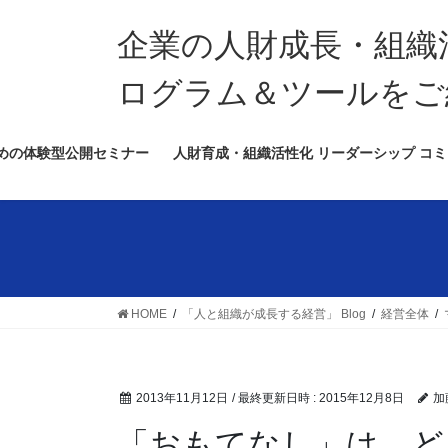
コ
ナ
ン
ビ
企業の人財成長・組織
テ
ゲ
ン
ー
ログラム＆ツールをご
ツ
シ
へ
ョ
めの体験型公開セミナー
人財育成・組織活性化 リーダーシップ コミ
ス
ン
キ
に
ッ
移
プ
動
HOME
「人と組織が成長する経営」 Blog
経営全体
2013年11月12日
/ 最終更新日時 :
2015年12月8日
加
「おもてなし」は、ど