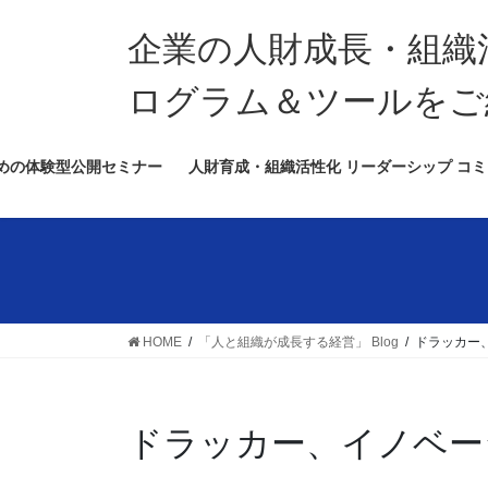
コ
ナ
ン
ビ
企業の人財成長・組織
テ
ゲ
ン
ー
ログラム＆ツールをご
ツ
シ
へ
ョ
めの体験型公開セミナー
人財育成・組織活性化 リーダーシップ コミ
ス
ン
キ
に
ッ
移
プ
動
HOME
「人と組織が成長する経営」 Blog
ドラッカー
ドラッカー、イノベー