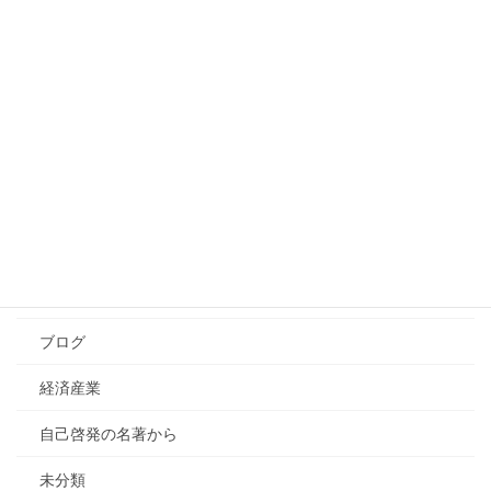
メンタルヘルス
ラーニングデザイン
人事
ことば
学習・教育法
その他
社会
ブログ
経済産業
自己啓発の名著から
未分類