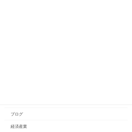
プレジデント・コーチング
マネジメント・コーチング
メンタルヘルス
ラーニングデザイン
人事
ことば
学習・教育法
その他
社会
ブログ
経済産業