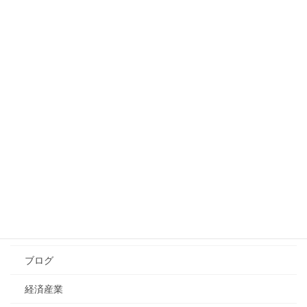
プレジデント・コーチング
マネジメント・コーチング
メンタルヘルス
ラーニングデザイン
人事
ことば
学習・教育法
その他
社会
ブログ
経済産業