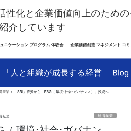
活性化と企業価値向上のための
紹介しています
ュニケーション プログラム 体験会
企業価値創造 マネジメント コ
「人と組織が成長する経営」 Blog
済産業
「SRI」投資から「ESG（ 環境･社会･ガバナンス）」投資へ
経済産業
藤弘道
G（ 環境･社会･ガバナン