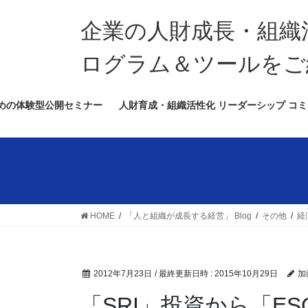
コ
ナ
ン
ビ
企業の人財成長・組織
テ
ゲ
ン
ー
ログラム＆ツールをご
ツ
シ
へ
ョ
めの体験型公開セミナー
人財育成・組織活性化 リーダーシップ コミ
ス
ン
キ
に
ッ
移
プ
動
HOME
「人と組織が成長する経営」 Blog
その他
経
2012年7月23日
/ 最終更新日時 :
2015年10月29日
加
「SRI」投資から「ES