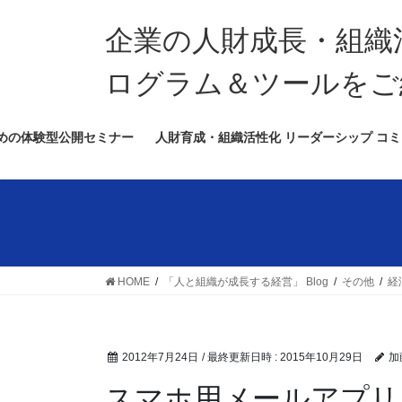
コ
ナ
ン
ビ
企業の人財成長・組織
テ
ゲ
ン
ー
ログラム＆ツールをご
ツ
シ
へ
ョ
めの体験型公開セミナー
人財育成・組織活性化 リーダーシップ コミ
ス
ン
キ
に
ッ
移
プ
動
HOME
「人と組織が成長する経営」 Blog
その他
経
2012年7月24日
/ 最終更新日時 :
2015年10月29日
加
スマホ用メールアプリ