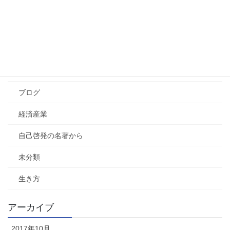
ことば
学習・教育法
その他
社会
ブログ
経済産業
自己啓発の名著から
未分類
生き方
アーカイブ
2017年10月